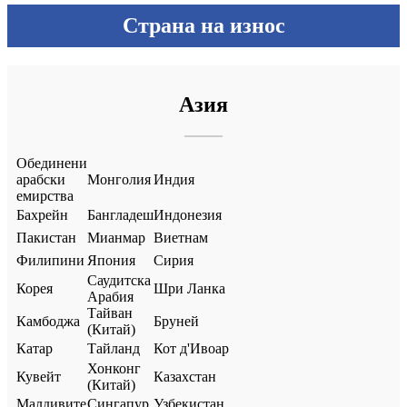
Страна на износ
Азия
Обединени
арабски
Монголия
Индия
емирства
Бахрейн
Бангладеш
Индонезия
Пакистан
Мианмар
Виетнам
Филипини
Япония
Сирия
Саудитска
Корея
Шри Ланка
Арабия
Тайван
Камбоджа
Бруней
(Китай)
Катар
Тайланд
Кот д'Ивоар
Хонконг
Кувейт
Казахстан
(Китай)
Малдивите
Сингапур
Узбекистан