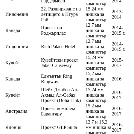
Гардермоен
2014
компютър
22. Разширяване на
15,24 мм
2013-
Индонезия
летището в Нгура
нишка за
2014
Рай
компютър
12,7 мм
Проект на
2014-
Канада
нишка за
Роджърплас
2015 г.
компютър
12,7 мм
2014-
Индонезия
Rich Palace Hotel
нишка за
2015 г.
компютър
15,24 мм
Кувейтски проект
2015-
Кувейт
нишка за
Jaber Causeway
2017
компютър
15,2 мм
Едмънтън Ring
Канада
нишка за
2016
Ringway
компютър
Шейх Джабер Ал-
15,24 мм
2016-
Кувейт
Ахмад Ал-Сабах
нишка за
2017
Проект (Doha Link)
компютър
15,2 мм
Проект комплекс
2016-
Австралия
нишка за
Барангару
2017
компютър
12,7 и 15,2
2016-
Япония
Проект GLP Suita
мм нишка за
2017
компютър