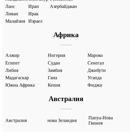
Лаос
Иран
Азербайджан
Ливан
Ирак
Малайзия
Израел
Африка
Алжир
Нигерия
Мароко
Египет
Судан
Сенегал
Либия
Замбия
Джибути
Мадагаскар
Гана
Уганда
Южна Африка
Кения
Фиджи
Австралия
Папуа-Нова
Австралия
нова Зеландия
Гвинея