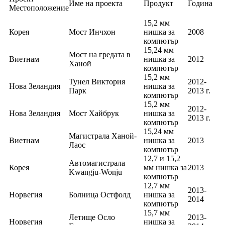
Име на проекта
Продукт
Година
Местоположение
15,2 мм
Корея
Мост Инчхон
нишка за
2008
компютър
15,24 мм
Мост на гредата в
Виетнам
нишка за
2012
Ханой
компютър
15,2 мм
Тунел Виктория
2012-
Нова Зеландия
нишка за
Парк
2013 г.
компютър
15,2 мм
2012-
Нова Зеландия
Мост Хайбрук
нишка за
2013 г.
компютър
15,24 мм
Магистрала Ханой-
Виетнам
нишка за
2013
Лаос
компютър
12,7 и 15,2
Автомагистрала
Корея
мм нишка за
2013
Kwangju-Wonju
компютър
12,7 мм
2013-
Норвегия
Болница Остфолд
нишка за
2014
компютър
15,7 мм
Летище Осло
2013-
Норвегия
нишка за