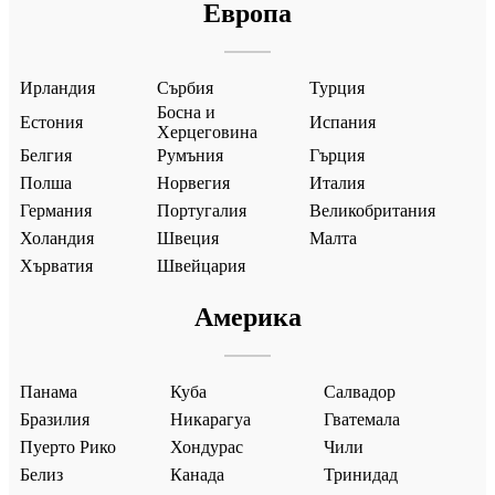
Европа
Ирландия
Сърбия
Турция
Босна и
Естония
Испания
Херцеговина
Белгия
Румъния
Гърция
Полша
Норвегия
Италия
Германия
Португалия
Великобритания
Холандия
Швеция
Малта
Хърватия
Швейцария
Америка
Панама
Куба
Салвадор
Бразилия
Никарагуа
Гватемала
Пуерто Рико
Хондурас
Чили
Белиз
Канада
Тринидад