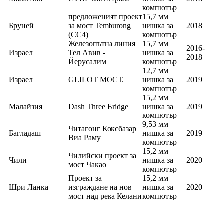
компютър
предложеният проект
15,7 мм
Бруней
за мост Temburong
нишка за
2018
(CC4)
компютър
Железопътна линия
15,7 мм
2016-
Израел
Тел Авив -
нишка за
2018
Йерусалим
компютър
12,7 мм
Израел
GLILOT МОСТ.
нишка за
2019
компютър
15,2 мм
Малайзия
Dash Three Bridge
нишка за
2019
компютър
9,53 мм
Читагонг Коксбазар
Багладаш
нишка за
2019
Виа Раму
компютър
15,2 мм
Чилийски проект за
Чили
нишка за
2020
мост Чакао
компютър
Проект за
15,2 мм
Шри Ланка
изграждане на нов
нишка за
2020
мост над река Келани
компютър