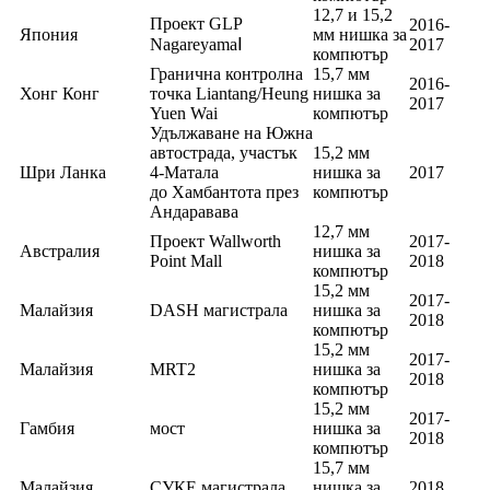
12,7 и 15,2
Проект GLP
2016-
Япония
мм нишка за
NagareyamaⅠ
2017
компютър
Гранична контролна
15,7 мм
2016-
Хонг Конг
точка Liantang/Heung
нишка за
2017
Yuen Wai
компютър
Удължаване на Южна
автострада, участък
15,2 мм
Шри Ланка
4-Матала
нишка за
2017
до Хамбантота през
компютър
Андаравава
12,7 мм
Проект Wallworth
2017-
Австралия
нишка за
Point Mall
2018
компютър
15,2 мм
2017-
Малайзия
DASH магистрала
нишка за
2018
компютър
15,2 мм
2017-
Малайзия
MRT2
нишка за
2018
компютър
15,2 мм
2017-
Гамбия
мост
нишка за
2018
компютър
15,7 мм
Малайзия
СУКЕ магистрала
нишка за
2018