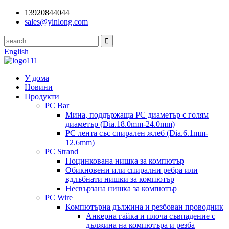
13920844044
sales@yinlong.com
English
У дома
Новини
Продукти
PC Bar
Мина, поддържаща PC диаметър с голям
диаметър (Dia.18.0mm-24.0mm)
PC лента със спирален жлеб (Dia.6.1mm-
12.6mm)
PC Strand
Поцинкована нишка за компютър
Обикновени или спирални ребра или
вдлъбнати нишки за компютър
Несвързана нишка за компютър
PC Wire
Компютърна дължина и резбован проводник
Анкерна гайка и плоча съвпадение с
дължина на компютъра и резба