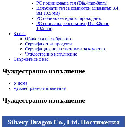
PC поцинкована тел (Dia.4mm-8mm)
Вдлъбнати тел за компютри (диаметър 3.4
мм-10.5 мм)
PC обикновен кръгъл проводник
PC спирална ребърна тел (Dia.3.8mm-
10.5mm)
За нас
Обиколка на фабриката
Сертификат за продукта
Сертифициране на системата за качество
Чуждестранно изпълнение
Свържете се с нас
Чуждестранно изпълнение
У дома
Чуждестранно изпълнение
Чуждестранно изпълнение
Silvery Dragon Co., Ltd. Постижения